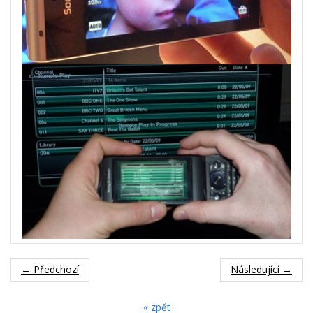
← Předchozí
Následující →
« zpět