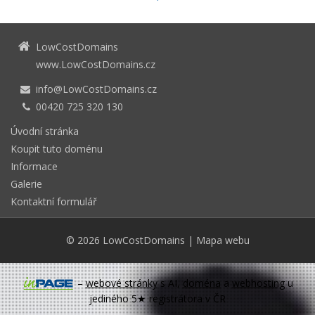
LowCostDomains
www.LowCostDomains.cz
info@LowCostDomains.cz
00420 725 320 130
Úvodní stránka
Koupit tuto doménu
Informace
Galerie
Kontaktní formulář
© 2026
LowCostDomains
|
Mapa webu
–
webové stránky
s AI,
doména
a
webhosting
u
jediného 5★ registrátora v ČR